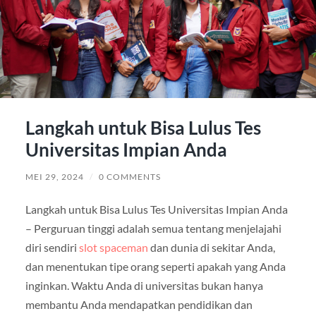
Langkah untuk Bisa Lulus Tes
Universitas Impian Anda
MEI 29, 2024
/
0 COMMENTS
Langkah untuk Bisa Lulus Tes Universitas Impian Anda
– Perguruan tinggi adalah semua tentang menjelajahi
diri sendiri
slot spaceman
dan dunia di sekitar Anda,
dan menentukan tipe orang seperti apakah yang Anda
inginkan. Waktu Anda di universitas bukan hanya
membantu Anda mendapatkan pendidikan dan