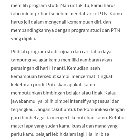
memilih program studi. Nah untuk itu, kamu harus
tahu minat pribadi sebelum mendaftar ke PTN. Kamu
harus jeli dalam mengenali kemampuan diri, dan
membandingkannya dengan program studi dan PTN
yang dipilih.
Pilihlah program studi tujuan dan cari tahu daya
tampungnya agar kamu memiliki gambaran akan
persaingan di hari H nanti. Kemudian, asah
kemampuan tersebut sambil mencermati tingkat
keketatan prodi. Putuskan apakah kamu
membutuhkan bimbingan belajar atau tidak. Kalau
jawabanmu iya, pilih bimbel intensif yang sesuai dan
terjangkau. Jangan takut untuk berkomunikasi dengan
guru bimbel agar ia mengerti kebutuhan kamu. Ketahui
materi apa yang sudah kamu kuasai dan mana yang
perlu kamu pelajari lebih dalam lagi. Hal ini bisa