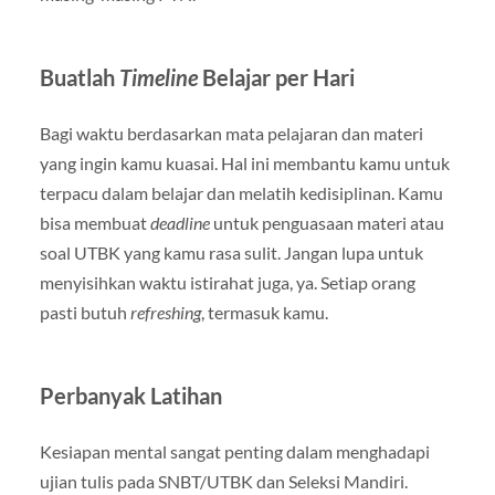
Buatlah
Timeline
Belajar per Hari
Bagi waktu berdasarkan mata pelajaran dan materi
yang ingin kamu kuasai. Hal ini membantu kamu untuk
terpacu dalam belajar dan melatih kedisiplinan. Kamu
bisa membuat
deadline
untuk penguasaan materi atau
soal UTBK yang kamu rasa sulit. Jangan lupa untuk
menyisihkan waktu istirahat juga, ya. Setiap orang
pasti butuh
refreshing
, termasuk kamu.
Perbanyak Latihan
Kesiapan mental sangat penting dalam menghadapi
ujian tulis pada SNBT/UTBK dan Seleksi Mandiri.