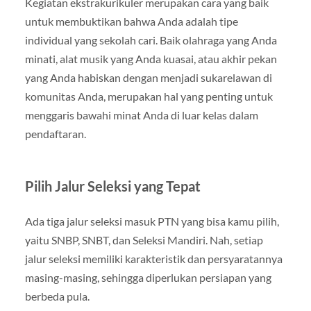
Kegiatan ekstrakurikuler merupakan cara yang baik
untuk membuktikan bahwa Anda adalah tipe
individual yang sekolah cari. Baik olahraga yang Anda
minati, alat musik yang Anda kuasai, atau akhir pekan
yang Anda habiskan dengan menjadi sukarelawan di
komunitas Anda, merupakan hal yang penting untuk
menggaris bawahi minat Anda di luar kelas dalam
pendaftaran.
Pilih Jalur Seleksi yang Tepat
Ada tiga jalur seleksi masuk PTN yang bisa kamu pilih,
yaitu SNBP, SNBT, dan Seleksi Mandiri. Nah, setiap
jalur seleksi memiliki karakteristik dan persyaratannya
masing-masing, sehingga diperlukan persiapan yang
berbeda pula.