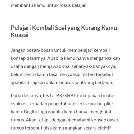
membantu kamu untuk fokus belajar.
Pelajari Kembali Soal yang Kurang Kamu
Kuasai
Jangan bosan-bosan untuk mempelajari kembali
konsep dasarnya. Apabila kamu hanya mengandalkan
usaha dengan menjawab soal sebanyak-banyaknya,
belum tentu kamu bisa menguasai materi tersebut
apabila disajikan dalam bentuk soal yang berbeda.
Pada dasarnya, tes UTBK/SNBT merupakan bentuk
evaluasi terhadap pengetahuan serta cara berpikir
kamu. Begitu juga apabila kamu hanya menghafal
rumus. Akan tetapi, dengan memahami konsep dasar,
rumus tersebut bisa kamu gunakan secara efektif.