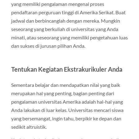
yang memiliki pengalaman mengenai proses
pendaftaran perguruan tinggi di Amerika Serikat. Buat
jadwal dan berbincanglah dengan mereka. Mungkin
seseorang yang berkuliah di universitas yang Anda
minati, atau seseorang yang memiliki pengetahuan luas
dan sukses di jurusan pilihan Anda.
Tentukan Kegiatan Ekstrakurikuler Anda
Sementara belajar dan mendapatkan nilai yang baik
merupakan hal yang penting, bagian penting dari
pengalaman universitas Amerika adalah hal-hal yang
Anda lakukan di luar kelas. Universitas mencari siswa
yang bersemangat, ingin tahu, berpikir ke depan dan
sedikit altruistik.