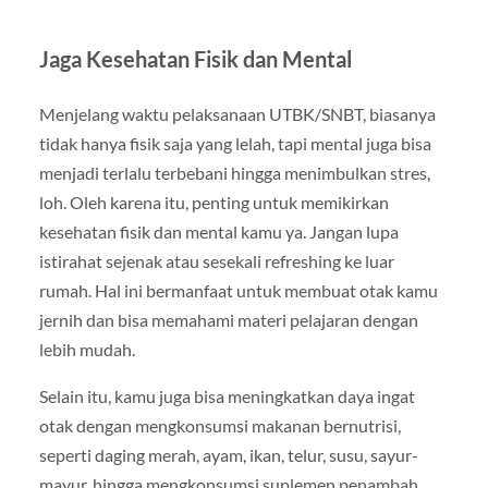
Jaga Kesehatan Fisik dan Mental
Menjelang waktu pelaksanaan UTBK/SNBT, biasanya
tidak hanya fisik saja yang lelah, tapi mental juga bisa
menjadi terlalu terbebani hingga menimbulkan stres,
loh. Oleh karena itu, penting untuk memikirkan
kesehatan fisik dan mental kamu ya. Jangan lupa
istirahat sejenak atau sesekali refreshing ke luar
rumah. Hal ini bermanfaat untuk membuat otak kamu
jernih dan bisa memahami materi pelajaran dengan
lebih mudah.
Selain itu, kamu juga bisa meningkatkan daya ingat
otak dengan mengkonsumsi makanan bernutrisi,
seperti daging merah, ayam, ikan, telur, susu, sayur-
mayur, hingga mengkonsumsi suplemen penambah