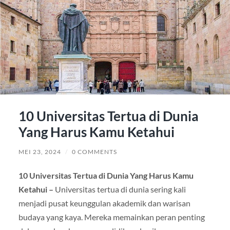
10 Universitas Tertua di Dunia
Yang Harus Kamu Ketahui
MEI 23, 2024
/
0 COMMENTS
10 Universitas Tertua di Dunia Yang Harus Kamu
Ketahui –
Universitas tertua di dunia sering kali
menjadi pusat keunggulan akademik dan warisan
budaya yang kaya. Mereka memainkan peran penting