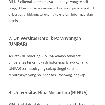
BINUS dikenal karena biaya kuliahnya yang relatif
tinggi. Universitas ini memiliki berbagai program studi
di berbagai bidang, terutama teknologi informasi dan
bisnis.
7. Universitas Katolik Parahyangan
(UNPAR)
Terletak di Bandung, UNPAR adalah salah satu
universitas terkemuka di Indonesia. Biaya kuliah di
UNPAR termasuk yang cukup tinggi karena
reputasinya yang baik dan fasilitas yang lengkap.
8. Universitas Bina Nusantara (BINUS)
BINUS adalah salah satu universitas swasta terkemuka