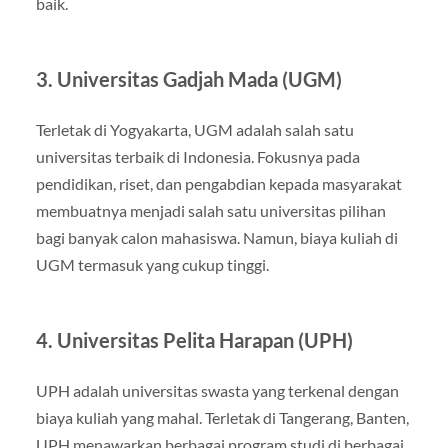
baik.
3. Universitas Gadjah Mada (UGM)
Terletak di Yogyakarta, UGM adalah salah satu
universitas terbaik di Indonesia. Fokusnya pada
pendidikan, riset, dan pengabdian kepada masyarakat
membuatnya menjadi salah satu universitas pilihan
bagi banyak calon mahasiswa. Namun, biaya kuliah di
UGM termasuk yang cukup tinggi.
4. Universitas Pelita Harapan (UPH)
UPH adalah universitas swasta yang terkenal dengan
biaya kuliah yang mahal. Terletak di Tangerang, Banten,
UPH menawarkan berbagai program studi di berbagai