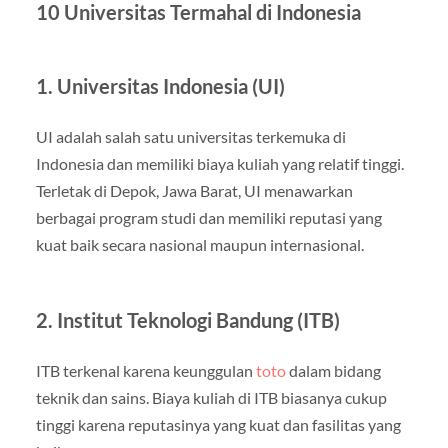
10 Universitas Termahal di Indonesia
1. Universitas Indonesia (UI)
UI adalah salah satu universitas terkemuka di
Indonesia dan memiliki biaya kuliah yang relatif tinggi.
Terletak di Depok, Jawa Barat, UI menawarkan
berbagai program studi dan memiliki reputasi yang
kuat baik secara nasional maupun internasional.
2. Institut Teknologi Bandung (ITB)
ITB terkenal karena keunggulan
toto
dalam bidang
teknik dan sains. Biaya kuliah di ITB biasanya cukup
tinggi karena reputasinya yang kuat dan fasilitas yang