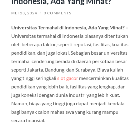
Indonesia, Ada Yang Minat?
MEI 23, 2024
/
0 COMMENTS
Universitas Termahal di Indonesia, Ada Yang Minat? –
Universitas termahal di Indonesia biasanya ditentukan
oleh beberapa faktor, seperti reputasi, fasilitas, kualitas
pendidikan, dan juga lokasi. Sebagian besar universitas
termahal cenderung berada di daerah perkotaan besar
seperti Jakarta, Bandung, dan Surabaya. Biaya kuliah
yang tinggi seringkali
slot gacor
mencerminkan kualitas
pendidikan yang lebih baik, fasilitas yang lengkap, dan
juga koneksi dengan dunia industri yang lebih kuat.
Namun, biaya yang tinggi juga dapat menjadi kendala
bagi banyak calon mahasiswa yang kurang mampu
secara finansial.