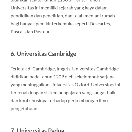
Universitas ini memiliki sejarah yang kaya dalam
pendidikan dan penelitian, dan telah menjadi rumah
bagi banyak pemikir terkemuka seperti Descartes,
Pascal, dan Pasteur.
6. Universitas Cambridge
Terletak di Cambridge, Inggris, Universitas Cambridge
didirikan pada tahun 1209 oleh sekelompok sarjana
yang meninggalkan Universitas Oxford. Universitas ini
terkenal dengan sistem pengajaran yang sangat baik
dan kontribusinya terhadap perkembangan ilmu
pengetahuan.
7. Universitas Padua