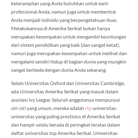
keterampilan yang Anda butuhkan untuk karir
professional Anda, namun juga untuk membentuk
Anda menjadi individu yang berpengetahuan lluas.
Melakukannya di Amerika Serikat bukan hanya
merupakan kesempatan untuk mengambil keuntungan
dari sistem pendidikan yang baik (dan sangat ketat),
namun juga merupakan kesempatan untuk melihat dan
mengalami sendiri hidup di bagian dunia yang mungkin
sangat berbeda dengan dunia Anda sekarang.
Selain Universitas Oxford dan Universitas Cambridge,
ada Universitas Amerika Serikat yang masuk dalam
asosiasi
Ivy League
. Seluruh anggotanya mempunyai
ciri-ciri yang umum, mereka adalah
rtp
universitas-
universitas yang paling prestisius di Amerika Serikat
dan hampir selalu berada di peringkat teratas dalam
daftar universitas top Amerika Serikat. Universitas-