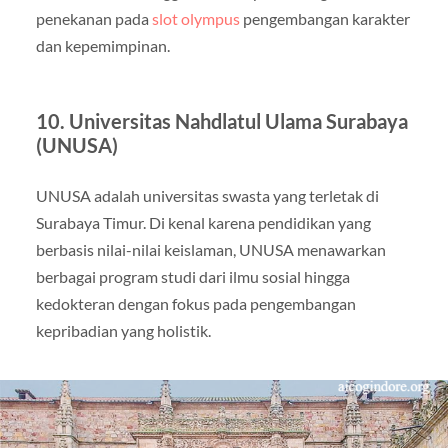
penekanan pada
slot olympus
pengembangan karakter
dan kepemimpinan.
10. Universitas Nahdlatul Ulama Surabaya
(UNUSA)
UNUSA adalah universitas swasta yang terletak di
Surabaya Timur. Di kenal karena pendidikan yang
berbasis nilai-nilai keislaman, UNUSA menawarkan
berbagai program studi dari ilmu sosial hingga
kedokteran dengan fokus pada pengembangan
kepribadian yang holistik.