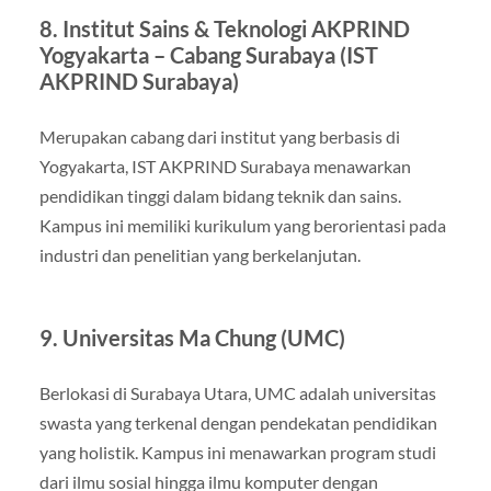
8. Institut Sains & Teknologi AKPRIND
Yogyakarta – Cabang Surabaya (IST
AKPRIND Surabaya)
Merupakan cabang dari institut yang berbasis di
Yogyakarta, IST AKPRIND Surabaya menawarkan
pendidikan tinggi dalam bidang teknik dan sains.
Kampus ini memiliki kurikulum yang berorientasi pada
industri dan penelitian yang berkelanjutan.
9. Universitas Ma Chung (UMC)
Berlokasi di Surabaya Utara, UMC adalah universitas
swasta yang terkenal dengan pendekatan pendidikan
yang holistik. Kampus ini menawarkan program studi
dari ilmu sosial hingga ilmu komputer dengan