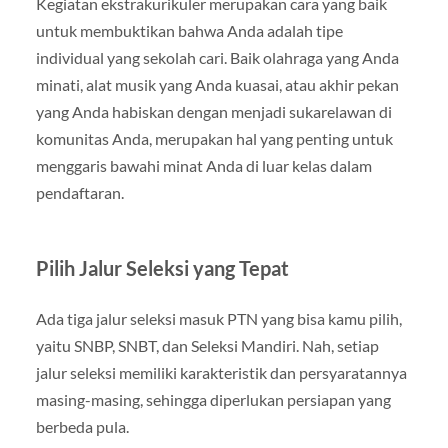
Kegiatan ekstrakurikuler merupakan cara yang baik
untuk membuktikan bahwa Anda adalah tipe
individual yang sekolah cari. Baik olahraga yang Anda
minati, alat musik yang Anda kuasai, atau akhir pekan
yang Anda habiskan dengan menjadi sukarelawan di
komunitas Anda, merupakan hal yang penting untuk
menggaris bawahi minat Anda di luar kelas dalam
pendaftaran.
Pilih Jalur Seleksi yang Tepat
Ada tiga jalur seleksi masuk PTN yang bisa kamu pilih,
yaitu SNBP, SNBT, dan Seleksi Mandiri. Nah, setiap
jalur seleksi memiliki karakteristik dan persyaratannya
masing-masing, sehingga diperlukan persiapan yang
berbeda pula.