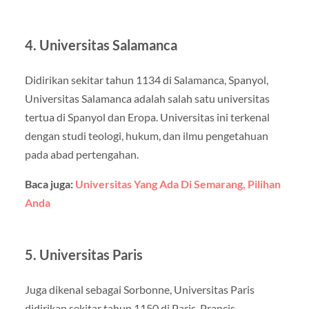
4. Universitas Salamanca
Didirikan sekitar tahun 1134 di Salamanca, Spanyol,
Universitas Salamanca adalah salah satu universitas
tertua di Spanyol dan Eropa. Universitas ini terkenal
dengan studi teologi, hukum, dan ilmu pengetahuan
pada abad pertengahan.
Baca juga:
Universitas Yang Ada Di Semarang, Pilihan
Anda
5. Universitas Paris
Juga dikenal sebagai Sorbonne, Universitas Paris
didirikan sekitar tahun 1150 di Paris, Prancis.