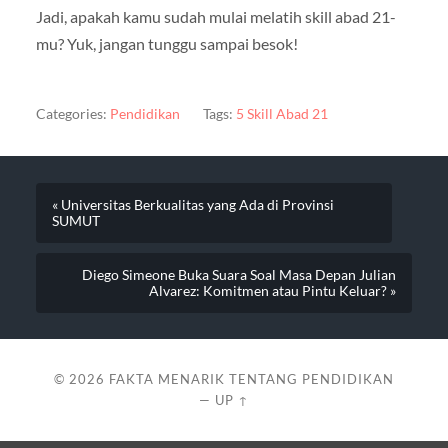
Jadi, apakah kamu sudah mulai melatih skill abad 21-
mu? Yuk, jangan tunggu sampai besok!
Categories:
Pendidikan
Tags:
5 Skill Abad 21
« Universitas Berkualitas yang Ada di Provinsi
SUMUT
Diego Simeone Buka Suara Soal Masa Depan Julian
Alvarez: Komitmen atau Pintu Keluar? »
© 2026
FAKTA MENARIK TENTANG PENDIDIKAN
—
UP ↑