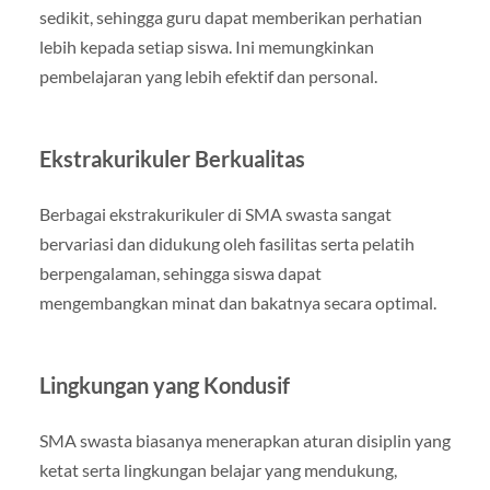
sedikit, sehingga guru dapat memberikan perhatian
lebih kepada setiap siswa. Ini memungkinkan
pembelajaran yang lebih efektif dan personal.
Ekstrakurikuler Berkualitas
Berbagai ekstrakurikuler di SMA swasta sangat
bervariasi dan didukung oleh fasilitas serta pelatih
berpengalaman, sehingga siswa dapat
mengembangkan minat dan bakatnya secara optimal.
Lingkungan yang Kondusif
SMA swasta biasanya menerapkan aturan disiplin yang
ketat serta lingkungan belajar yang mendukung,