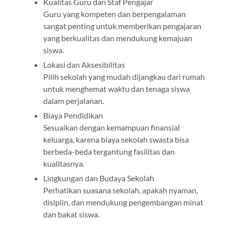
Kualitas Guru dan Staf Pengajar
Guru yang kompeten dan berpengalaman
sangat penting untuk memberikan pengajaran
yang berkualitas dan mendukung kemajuan
siswa.
Lokasi dan Aksesibilitas
Pilih sekolah yang mudah dijangkau dari rumah
untuk menghemat waktu dan tenaga siswa
dalam perjalanan.
Biaya Pendidikan
Sesuaikan dengan kemampuan finansial
keluarga, karena biaya sekolah swasta bisa
berbeda-beda tergantung fasilitas dan
kualitasnya.
Lingkungan dan Budaya Sekolah
Perhatikan suasana sekolah, apakah nyaman,
disiplin, dan mendukung pengembangan minat
dan bakat siswa.