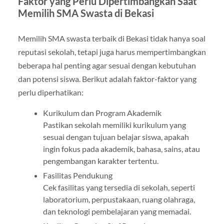
Faktor yang Perlu Dipertimbangkan Saat
Memilih SMA Swasta di Bekasi
Memilih SMA swasta terbaik di Bekasi tidak hanya soal
reputasi sekolah, tetapi juga harus mempertimbangkan
beberapa hal penting agar sesuai dengan kebutuhan
dan potensi siswa. Berikut adalah faktor-faktor yang
perlu diperhatikan:
Kurikulum dan Program Akademik
Pastikan sekolah memiliki kurikulum yang
sesuai dengan tujuan belajar siswa, apakah
ingin fokus pada akademik, bahasa, sains, atau
pengembangan karakter tertentu.
Fasilitas Pendukung
Cek fasilitas yang tersedia di sekolah, seperti
laboratorium, perpustakaan, ruang olahraga,
dan teknologi pembelajaran yang memadai.