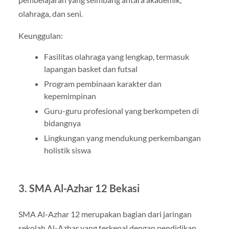
olahraga, dan seni.
Keunggulan:
Fasilitas olahraga yang lengkap, termasuk
lapangan basket dan futsal
Program pembinaan karakter dan
kepemimpinan
Guru-guru profesional yang berkompeten di
bidangnya
Lingkungan yang mendukung perkembangan
holistik siswa
3. SMA Al-Azhar 12 Bekasi
SMA Al-Azhar 12 merupakan bagian dari jaringan
sekolah Al-Azhar yang terkenal dengan pendidikan