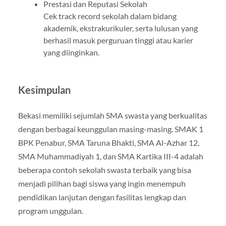
Prestasi dan Reputasi Sekolah
Cek track record sekolah dalam bidang
akademik, ekstrakurikuler, serta lulusan yang
berhasil masuk perguruan tinggi atau karier
yang diinginkan.
Kesimpulan
Bekasi memiliki sejumlah SMA swasta yang berkualitas
dengan berbagai keunggulan masing-masing. SMAK 1
BPK Penabur, SMA Taruna Bhakti, SMA Al-Azhar 12,
SMA Muhammadiyah 1, dan SMA Kartika III-4 adalah
beberapa contoh sekolah swasta terbaik yang bisa
menjadi pilihan bagi siswa yang ingin menempuh
pendidikan lanjutan dengan fasilitas lengkap dan
program unggulan.