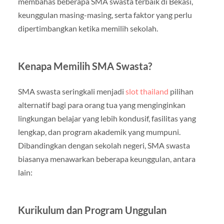
membahas beberapa SMA swasta terbaik di Bekasi,
keunggulan masing-masing, serta faktor yang perlu
dipertimbangkan ketika memilih sekolah.
Kenapa Memilih SMA Swasta?
SMA swasta seringkali menjadi
slot thailand
pilihan
alternatif bagi para orang tua yang menginginkan
lingkungan belajar yang lebih kondusif, fasilitas yang
lengkap, dan program akademik yang mumpuni.
Dibandingkan dengan sekolah negeri, SMA swasta
biasanya menawarkan beberapa keunggulan, antara
lain:
Kurikulum dan Program Unggulan